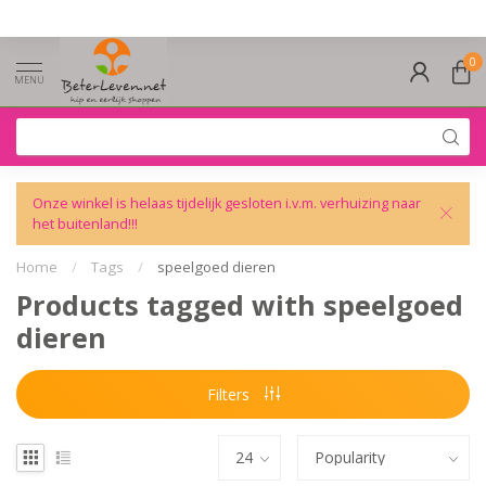
0
MENU
Onze winkel is helaas tijdelijk gesloten i.v.m. verhuizing naar
het buitenland!!!
Home
/
Tags
/
speelgoed dieren
Products tagged with speelgoed
dieren
Filters