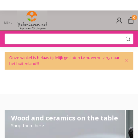
0
MENU
Onze winkel is helaas tijdelijk gesloten i.v.m. verhuizing naar
het buitenland!!!
Wood and ceramics on the table
Shop them here