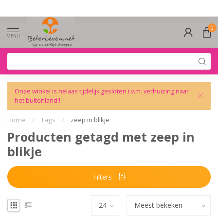
0
MENU
Onze winkel is helaas tijdelijk gesloten i.v.m. verhuizing naar
het buitenland!!!
Home
/
Tags
/
zeep in blikje
Producten getagd met zeep in
blikje
Filters