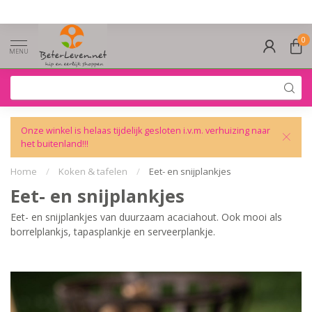
0
MENU
Onze winkel is helaas tijdelijk gesloten i.v.m. verhuizing naar
het buitenland!!!
Home
/
Koken & tafelen
/
Eet- en snijplankjes
Eet- en snijplankjes
Eet- en snijplankjes van duurzaam acaciahout. Ook mooi als
borrelplankjs, tapasplankje en serveerplankje.