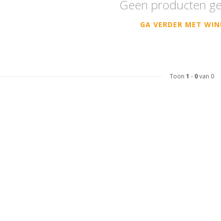
Geen producten g
GA VERDER MET WIN
Toon
1
-
0
van 0