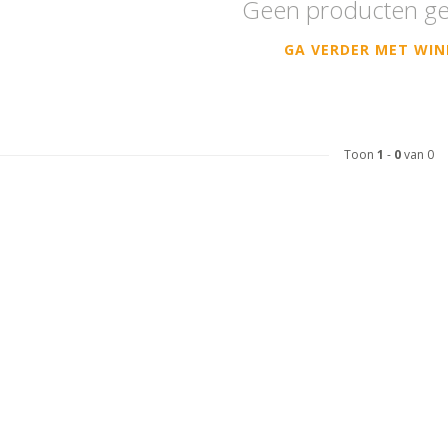
Geen producten g
GA VERDER MET WIN
Toon
1
-
0
van 0