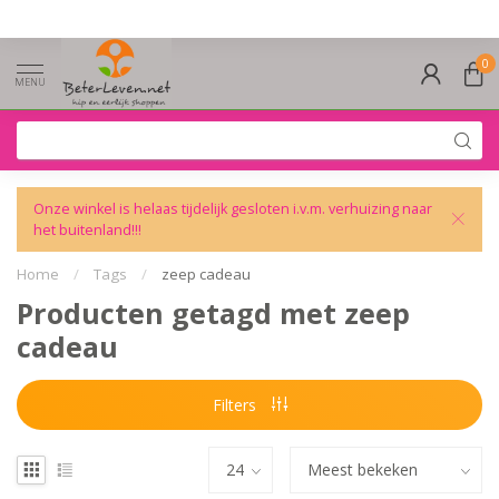
0
MENU
Onze winkel is helaas tijdelijk gesloten i.v.m. verhuizing naar
het buitenland!!!
Home
/
Tags
/
zeep cadeau
Producten getagd met zeep
cadeau
Filters