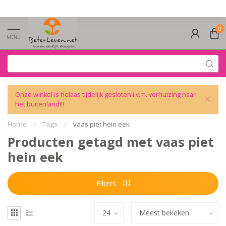
0
MENU
Onze winkel is helaas tijdelijk gesloten i.v.m. verhuizing naar
het buitenland!!!
Home
/
Tags
/
vaas piet hein eek
Producten getagd met vaas piet
hein eek
Filters