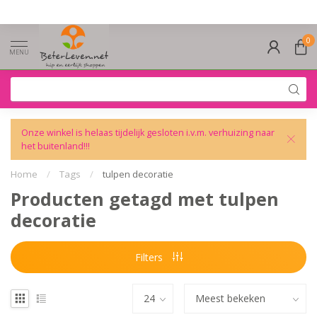
0
MENU
Onze winkel is helaas tijdelijk gesloten i.v.m. verhuizing naar
het buitenland!!!
Home
/
Tags
/
tulpen decoratie
Producten getagd met tulpen
decoratie
Filters