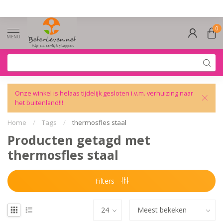
0
MENU
Onze winkel is helaas tijdelijk gesloten i.v.m. verhuizing naar
het buitenland!!!
Home
/
Tags
/
thermosfles staal
Producten getagd met
thermosfles staal
Filters