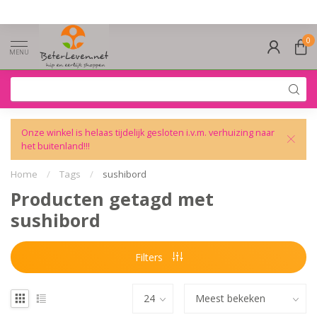
0
MENU
Onze winkel is helaas tijdelijk gesloten i.v.m. verhuizing naar
het buitenland!!!
Home
/
Tags
/
sushibord
Producten getagd met
sushibord
Filters