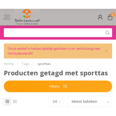
0
MENU
Onze winkel is helaas tijdelijk gesloten i.v.m. verhuizing naar
het buitenland!!!
Home
/
Tags
/
sporttas
Producten getagd met sporttas
Filters