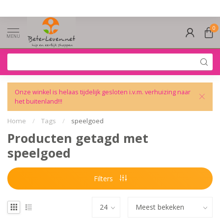
0
MENU
Onze winkel is helaas tijdelijk gesloten i.v.m. verhuizing naar
het buitenland!!!
Home
/
Tags
/
speelgoed
Producten getagd met
speelgoed
Filters