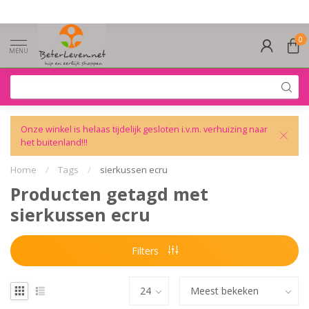
0
MENU
Onze winkel is helaas tijdelijk gesloten i.v.m. verhuizing naar
het buitenland!!!
Home
/
Tags
/
sierkussen ecru
Producten getagd met
sierkussen ecru
Filters