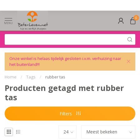
0
MENU
Onze winkel is helaas tijdelijk gesloten i.v.m. verhuizing naar
het buitenland!!!
Home
/
Tags
/
rubber tas
Producten getagd met rubber
tas
Filters