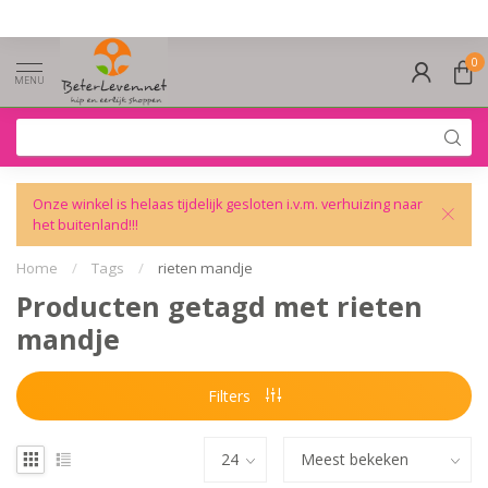
0
MENU
Onze winkel is helaas tijdelijk gesloten i.v.m. verhuizing naar
het buitenland!!!
Home
/
Tags
/
rieten mandje
Producten getagd met rieten
mandje
Filters