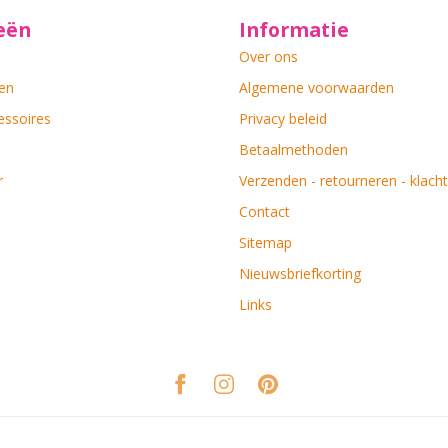
eën
Informatie
Over ons
en
Algemene voorwaarden
essoires
Privacy beleid
Betaalmethoden
r
Verzenden - retourneren - klach
Contact
Sitemap
Nieuwsbriefkorting
Links