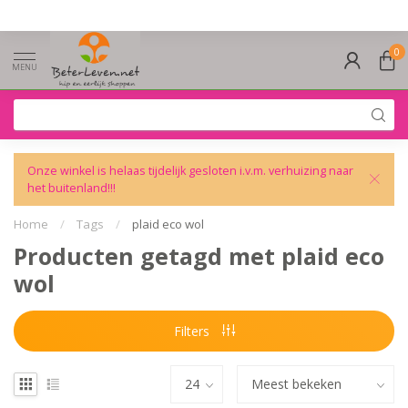
0
MENU
Onze winkel is helaas tijdelijk gesloten i.v.m. verhuizing naar
het buitenland!!!
Home
/
Tags
/
plaid eco wol
Producten getagd met plaid eco
wol
Filters