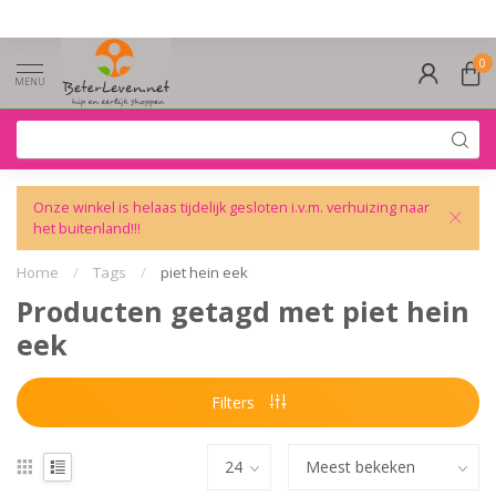
0
MENU
Onze winkel is helaas tijdelijk gesloten i.v.m. verhuizing naar
het buitenland!!!
Home
/
Tags
/
piet hein eek
Producten getagd met piet hein
eek
Filters