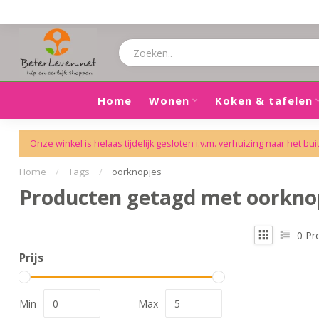
Home
Wonen
Koken & tafelen
Onze winkel is helaas tijdelijk gesloten i.v.m. verhuizing naar het bui
Home
/
Tags
/
oorknopjes
Producten getagd met oorkno
0
Pr
Prijs
Min
Max