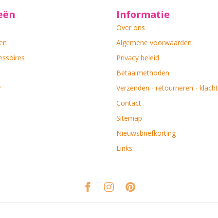
eën
Informatie
Over ons
en
Algemene voorwaarden
essoires
Privacy beleid
Betaalmethoden
r
Verzenden - retourneren - klach
Contact
Sitemap
Nieuwsbriefkorting
Links