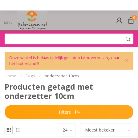
0
MENU
Onze winkel is helaas tijdelijk gesloten i.v.m. verhuizing naar
het buitenland!!!
Home
/
Tags
/
onderzetter 10cm
Producten getagd met
onderzetter 10cm
Filters