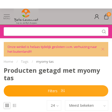
0
MENU
Onze winkel is helaas tijdelijk gesloten i.v.m. verhuizing naar
het buitenland!!!
Home
/
Tags
/
myomy tas
Producten getagd met myomy
tas
Filters