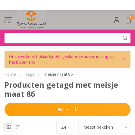
0
MENU
Onze winkel is helaas tijdelijk gesloten i.v.m. verhuizing naar
het buitenland!!!
Home
/
Tags
/
meisje maat 86
Producten getagd met meisje
maat 86
Filters