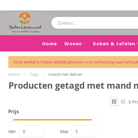
Home
Wonen
Koken & tafelen
Onze winkel is helaas tijdelijk gesloten i.v.m. verhuizing naar het bui
Home
/
Tags
/
mand met deksel
Producten getagd met mand m
0
Pr
Prijs
Min
Max