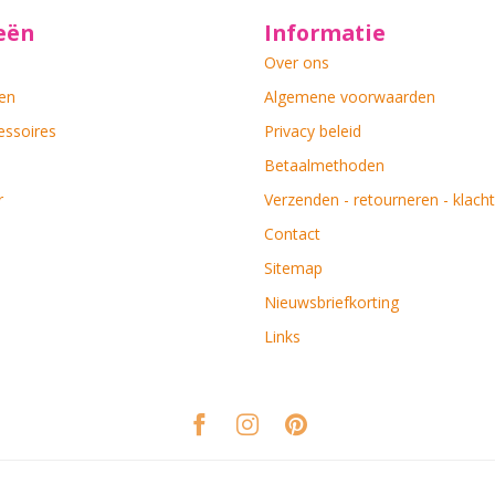
eën
Informatie
Over ons
en
Algemene voorwaarden
essoires
Privacy beleid
Betaalmethoden
r
Verzenden - retourneren - klach
Contact
Sitemap
Nieuwsbriefkorting
Links