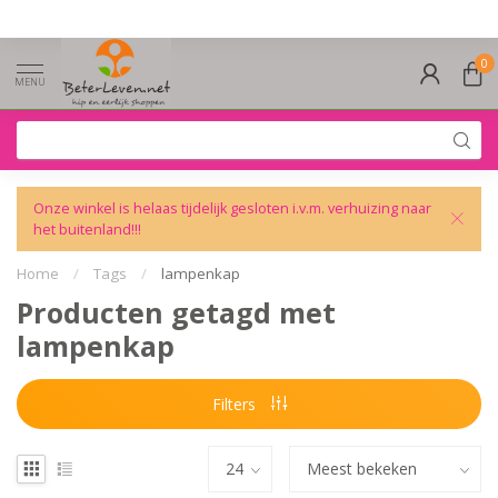
0
MENU
Onze winkel is helaas tijdelijk gesloten i.v.m. verhuizing naar
het buitenland!!!
Home
/
Tags
/
lampenkap
Producten getagd met
lampenkap
Filters