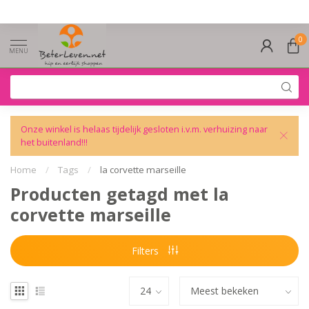
0
MENU
Onze winkel is helaas tijdelijk gesloten i.v.m. verhuizing naar
het buitenland!!!
Home
/
Tags
/
la corvette marseille
Producten getagd met la
corvette marseille
Filters