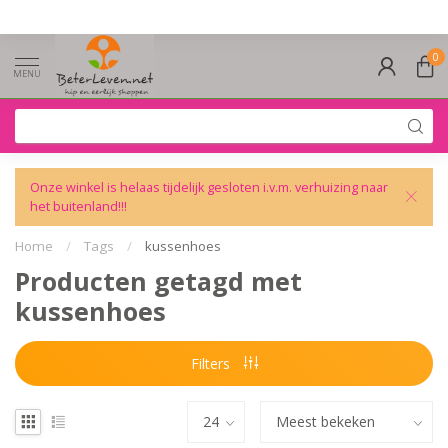
0
MENU
Onze winkel is helaas tijdelijk gesloten i.v.m. verhuizing naar
het buitenland!!!
Home
/
Tags
/
kussenhoes
Producten getagd met
kussenhoes
Filters