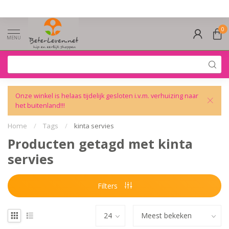
0
MENU
Onze winkel is helaas tijdelijk gesloten i.v.m. verhuizing naar
het buitenland!!!
Home
/
Tags
/
kinta servies
Producten getagd met kinta
servies
Filters