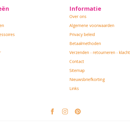
eën
Informatie
Over ons
en
Algemene voorwaarden
essoires
Privacy beleid
Betaalmethoden
r
Verzenden - retourneren - klach
Contact
Sitemap
Nieuwsbriefkorting
Links