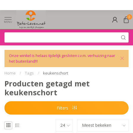
0
MENU
Onze winkel is helaas tijdelijk gesloten i.v.m. verhuizing naar
het buitenland!!!
Home
/
Tags
/
keukenschort
Producten getagd met
keukenschort
Filters