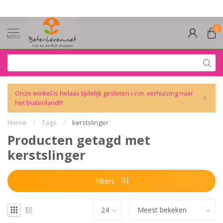
0
MENU
Onze winkel is helaas tijdelijk gesloten i.v.m. verhuizing naar
het buitenland!!!
Home
/
Tags
/
kerstslinger
Producten getagd met
kerstslinger
Filters