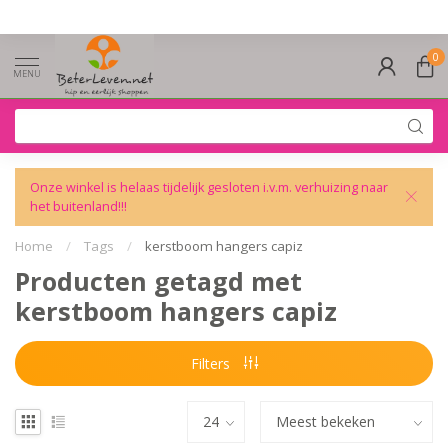
0
MENU
Onze winkel is helaas tijdelijk gesloten i.v.m. verhuizing naar
het buitenland!!!
Home
/
Tags
/
kerstboom hangers capiz
Producten getagd met
kerstboom hangers capiz
Filters