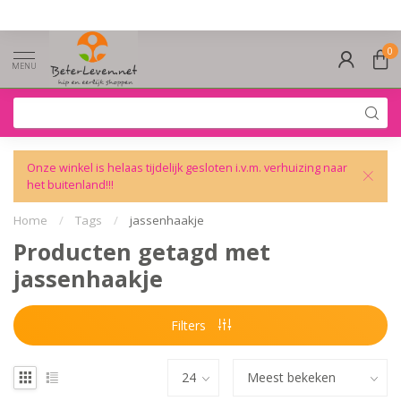
0
MENU
Onze winkel is helaas tijdelijk gesloten i.v.m. verhuizing naar
het buitenland!!!
Home
/
Tags
/
jassenhaakje
Producten getagd met
jassenhaakje
Filters