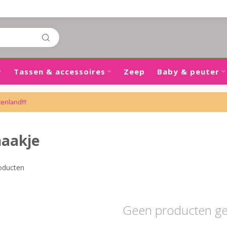
Tassen & accessoires
Zeep
Baby & peuter
tenland!!!
haakje
oducten
Geen producten g