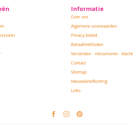
eën
Informatie
Over ons
en
Algemene voorwaarden
essoires
Privacy beleid
Betaalmethoden
r
Verzenden - retourneren - klach
Contact
Sitemap
Nieuwsbriefkorting
Links