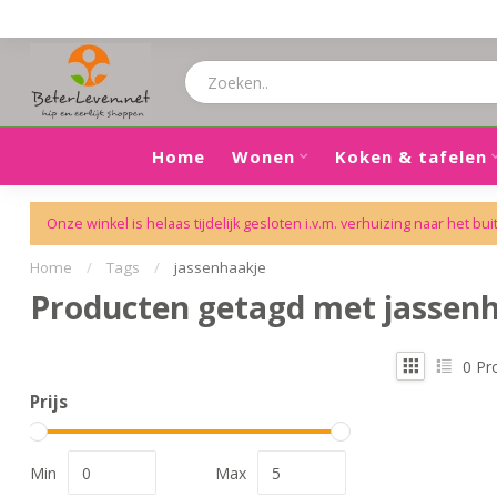
Home
Wonen
Koken & tafelen
Onze winkel is helaas tijdelijk gesloten i.v.m. verhuizing naar het bui
Home
/
Tags
/
jassenhaakje
Producten getagd met jassen
0
Pr
Prijs
Min
Max