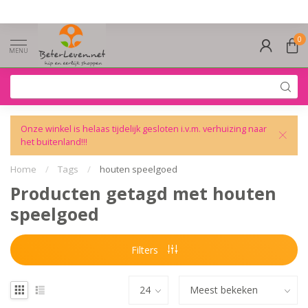
0
MENU
Onze winkel is helaas tijdelijk gesloten i.v.m. verhuizing naar
het buitenland!!!
Home
/
Tags
/
houten speelgoed
Producten getagd met houten
speelgoed
Filters