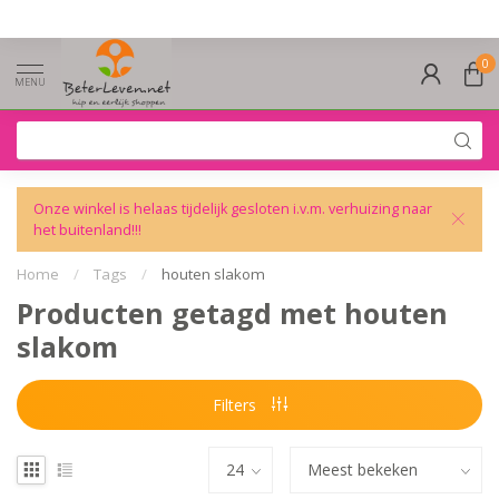
0
MENU
Onze winkel is helaas tijdelijk gesloten i.v.m. verhuizing naar
het buitenland!!!
Home
/
Tags
/
houten slakom
Producten getagd met houten
slakom
Filters