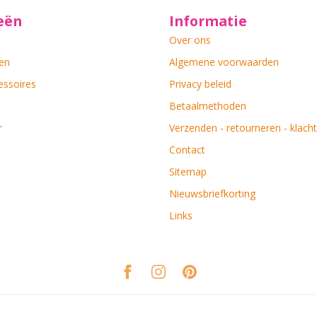
eën
Informatie
Over ons
en
Algemene voorwaarden
essoires
Privacy beleid
Betaalmethoden
r
Verzenden - retourneren - klach
Contact
Sitemap
Nieuwsbriefkorting
Links