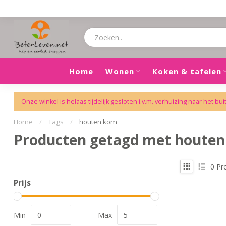
Home
Wonen
Koken & tafelen
Onze winkel is helaas tijdelijk gesloten i.v.m. verhuizing naar het bui
Home
/
Tags
/
houten kom
Producten getagd met houte
0
Pr
Prijs
Min
Max