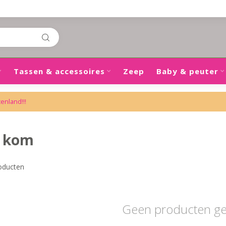
Tassen & accessoires
Zeep
Baby & peuter
tenland!!!
n kom
oducten
Geen producten g