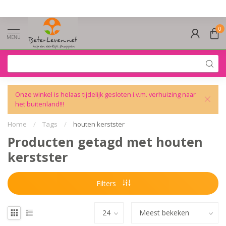
0
MENU
Onze winkel is helaas tijdelijk gesloten i.v.m. verhuizing naar
het buitenland!!!
Home
/
Tags
/
houten kerstster
Producten getagd met houten
kerstster
Filters