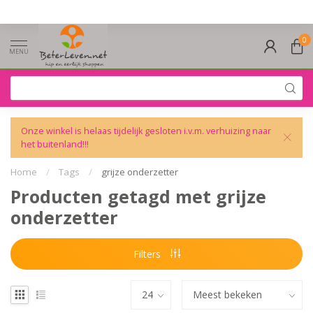
0
MENU
Onze winkel is helaas tijdelijk gesloten i.v.m. verhuizing naar
het buitenland!!!
Home
/
Tags
/
grijze onderzetter
Producten getagd met grijze
onderzetter
Filters