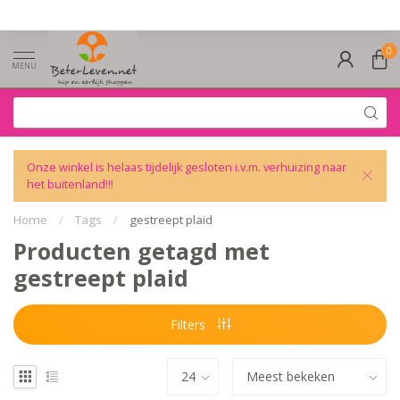
0
MENU
Onze winkel is helaas tijdelijk gesloten i.v.m. verhuizing naar
het buitenland!!!
Home
/
Tags
/
gestreept plaid
Producten getagd met
gestreept plaid
Filters