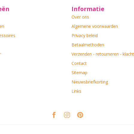
eën
Informatie
Over ons
en
Algemene voorwaarden
essoires
Privacy beleid
Betaalmethoden
r
Verzenden - retourneren - klach
Contact
Sitemap
Nieuwsbriefkorting
Links