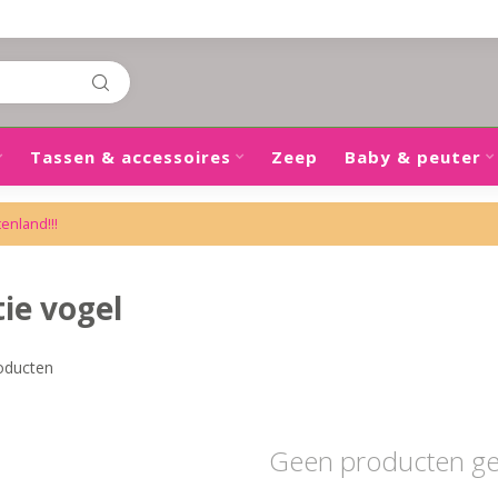
Tassen & accessoires
Zeep
Baby & peuter
tenland!!!
ie vogel
oducten
Geen producten g