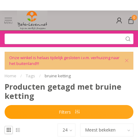
0
MENU
Onze winkel is helaas tijdelijk gesloten i.v.m. verhuizing naar
het buitenland!!!
Home
/
Tags
/
bruine ketting
Producten getagd met bruine
ketting
Filters