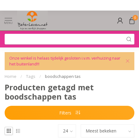
0
MENU
Onze winkel is helaas tijdelijk gesloten i.v.m. verhuizing naar
het buitenland!!!
Home
/
Tags
/
boodschappen tas
Producten getagd met
boodschappen tas
Filters