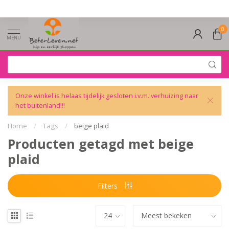
0
MENU
Onze winkel is helaas tijdelijk gesloten i.v.m. verhuizing naar
het buitenland!!!
Home
/
Tags
/
beige plaid
Producten getagd met beige
plaid
Filters