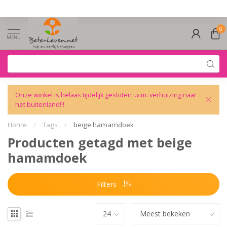
0
MENU
Onze winkel is helaas tijdelijk gesloten i.v.m. verhuizing naar
het buitenland!!!
Home
/
Tags
/
beige hamamdoek
Producten getagd met beige
hamamdoek
Filters