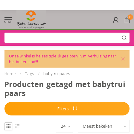
0
MENU
Onze winkel is helaas tijdelijk gesloten i.v.m. verhuizing naar
het buitenland!!!
Home
/
Tags
/
babytrui paars
Producten getagd met babytrui
paars
Filters