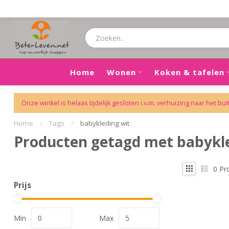
Home
Wonen
Koken & tafelen
Onze winkel is helaas tijdelijk gesloten i.v.m. verhuizing naar het bui
Home
/
Tags
/
babykleding wit
Producten getagd met babykle
0
Pr
Prijs
Min
Max