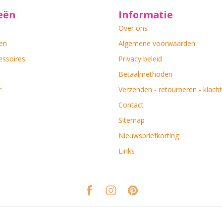
eën
Informatie
Over ons
en
Algemene voorwaarden
essoires
Privacy beleid
Betaalmethoden
r
Verzenden - retourneren - klach
Contact
Sitemap
Nieuwsbriefkorting
Links