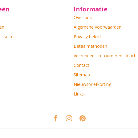
eën
Informatie
Over ons
en
Algemene voorwaarden
essoires
Privacy beleid
Betaalmethoden
r
Verzenden - retourneren - klach
Contact
Sitemap
Nieuwsbriefkorting
Links