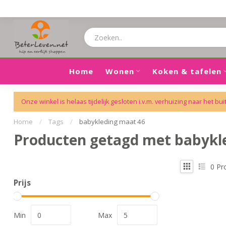
Home
Wonen
Koken & tafelen
Onze winkel is helaas tijdelijk gesloten i.v.m. verhuizing naar het bui
Home
/
Tags
/
babykleding maat 46
Producten getagd met babykl
0
Pr
Prijs
Min
Max