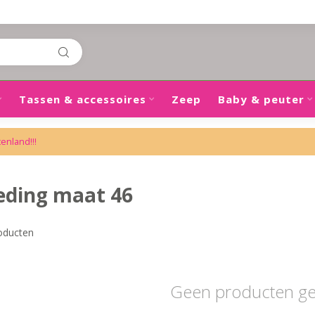
Tassen & accessoires
Zeep
Baby & peuter
tenland!!!
eding maat 46
oducten
Geen producten g