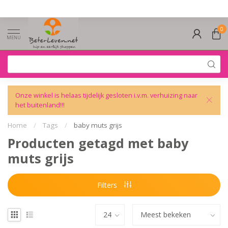
0
MENU
Onze winkel is helaas tijdelijk gesloten i.v.m. verhuizing naar
het buitenland!!!
Home
/
Tags
/
baby muts grijs
Producten getagd met baby
muts grijs
Filters