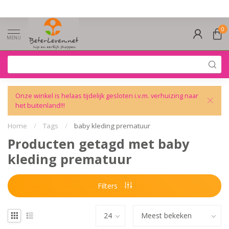
0
MENU
Onze winkel is helaas tijdelijk gesloten i.v.m. verhuizing naar
het buitenland!!!
Home
/
Tags
/
baby kleding prematuur
Producten getagd met baby
kleding prematuur
Filters